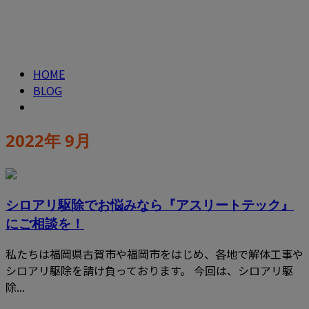
2022年 9月
CONTACT
ENTRY
HOME
BLOG
2022年 9月
シロアリ駆除でお悩みなら『アスリートテック』
にご相談を！
私たちは福岡県古賀市や福岡市をはじめ、各地で解体工事や
シロアリ駆除を請け負っております。 今回は、シロアリ駆
除...