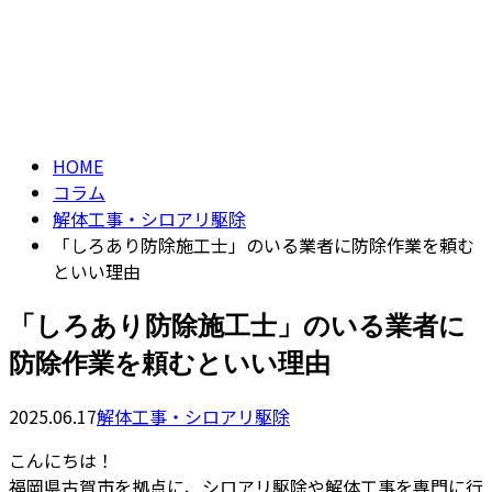
コラム
CONTACT
ENTRY
column
HOME
コラム
解体工事・シロアリ駆除
「しろあり防除施工士」のいる業者に防除作業を頼む
といい理由
「しろあり防除施工士」のいる業者に
防除作業を頼むといい理由
2025.06.17
解体工事・シロアリ駆除
こんにちは！
福岡県古賀市を拠点に、シロアリ駆除や解体工事を専門に行